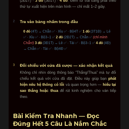
(2Đ2T) ·
3 đỏ
(3Đ1T) ·
4 đỏ
. Đếm từ trái sang phải theo
thứ tự xuất hiện trên màn hình — chỉ mất 1–2 giây.
2
Tra vào bảng nhẩm trong đầu
0 đỏ
(4T) → Chẵn ✅ · Xỉu ✅ · Bộ4T ✅
1 đỏ
(3T1Đ) → Lẻ
✅ · Xỉu ✅ · Bộ3–1 ✅
2 đỏ
(2Đ2T) → Chẵn ✅
(chỉ mình
Chẵn!)
3 đỏ
(3Đ1T) → Lẻ ✅ · Tài ✅ · Bộ3–1 ✅
4 đỏ
(4Đ)
→ Chẵn ✅ · Tài ✅ · Bộ4Đ ✅
3
Đối chiếu với cửa đã cược — xác nhận kết quả
Không chỉ nhìn dòng thông báo “Thắng/Thua” mà tự đối
chiếu kết quả với cửa đã đặt. Điều này giúp bạn
phát
hiện nếu hệ thống có lỗi
và quan trọng hơn —
hiểu tại
sao thắng hoặc thua
để rút kinh nghiệm cho ván tiếp
theo.
Bài Kiểm Tra Nhanh — Đọc
Đúng Hết 5 Câu Là Nắm Chắc