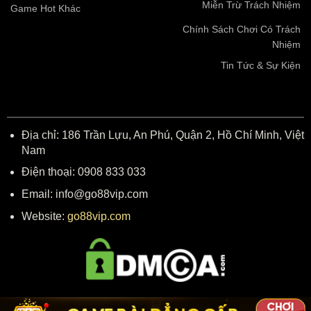
Miễn Trừ Trách Nhiệm
Game Hot Khác
Chính Sách Chơi Có Trách
Nhiệm
Tin Tức & Sự Kiện
Địa chỉ: 186 Trần Lựu, An Phú, Quận 2, Hồ Chí Minh, Việt
Nam
Điện thoại: 0908 833 033
Email:
info@go88vip.com
Website:
go88vip.com