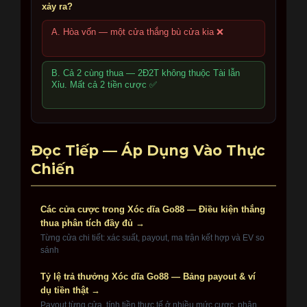
xảy ra?
A. Hòa vốn — một cửa thắng bù cửa kia ❌
B. Cả 2 cùng thua — 2Đ2T không thuộc Tài lẫn
Xỉu. Mất cả 2 tiền cược ✅
Đọc Tiếp — Áp Dụng Vào Thực
Chiến
Các cửa cược trong Xóc dĩa Go88 — Điều kiện thắng
thua phân tích đầy đủ →
Từng cửa chi tiết: xác suất, payout, ma trận kết hợp và EV so
sánh
Tỷ lệ trả thưởng Xóc dĩa Go88 — Bảng payout & ví
dụ tiền thật →
Payout từng cửa, tính tiền thực tế ở nhiều mức cược, phân