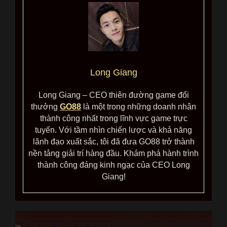
Long Giang
Long Giang – CEO thiên đường game đổi
thưởng
GO88
là một trong những doanh nhân
thành công nhất trong lĩnh vực game trực
tuyến. Với tầm nhìn chiến lược và khả năng
lãnh đạo xuất sắc, tôi đã đưa GO88 trở thành
nền tảng giải trí hàng đầu. Khám phá hành trình
thành công đáng kinh ngạc của CEO Long
Giang!