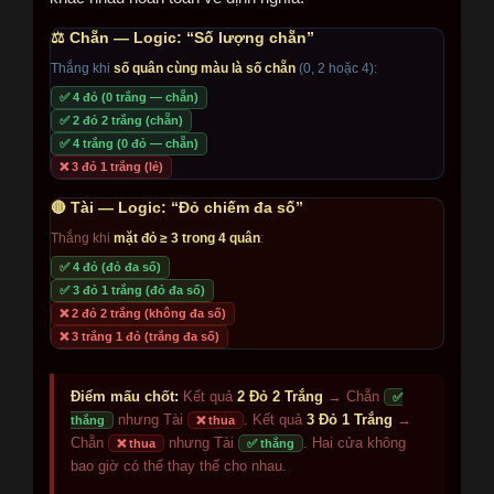
⚖️ Chẵn — Logic: “Số lượng chẵn”
Thắng khi
số quân cùng màu là số chẵn
(0, 2 hoặc 4):
✅ 4 đỏ (0 trắng — chẵn)
✅ 2 đỏ 2 trắng (chẵn)
✅ 4 trắng (0 đỏ — chẵn)
❌ 3 đỏ 1 trắng (lẻ)
🔴 Tài — Logic: “Đỏ chiếm đa số”
Thắng khi
mặt đỏ ≥ 3 trong 4 quân
:
✅ 4 đỏ (đỏ đa số)
✅ 3 đỏ 1 trắng (đỏ đa số)
❌ 2 đỏ 2 trắng (không đa số)
❌ 3 trắng 1 đỏ (trắng đa số)
Điểm mấu chốt:
Kết quả
2 Đỏ 2 Trắng
→ Chẵn
✅
nhưng Tài
. Kết quả
3 Đỏ 1 Trắng
→
thắng
❌ thua
Chẵn
nhưng Tài
. Hai cửa không
❌ thua
✅ thắng
bao giờ có thể thay thế cho nhau.