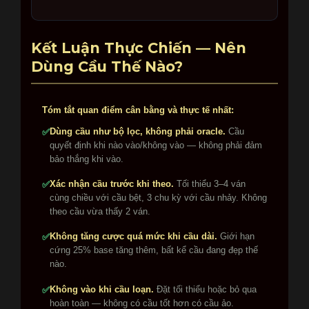
Kết Luận Thực Chiến — Nên
Dùng Cầu Thế Nào?
Tóm tắt quan điểm cân bằng và thực tế nhất:
✅
Dùng cầu như bộ lọc, không phải oracle.
Cầu
quyết định khi nào vào/không vào — không phải đảm
bảo thắng khi vào.
✅
Xác nhận cầu trước khi theo.
Tối thiểu 3–4 ván
cùng chiều với cầu bệt, 3 chu kỳ với cầu nhảy. Không
theo cầu vừa thấy 2 ván.
✅
Không tăng cược quá mức khi cầu dài.
Giới hạn
cứng 25% base tăng thêm, bất kể cầu đang đẹp thế
nào.
✅
Không vào khi cầu loạn.
Đặt tối thiểu hoặc bỏ qua
hoàn toàn — không có cầu tốt hơn có cầu ảo.