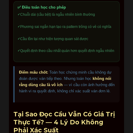
✅ Điều toán học cho phép
✓
Chuỗi dài (cầu bệt) là ngẫu nhiên bình thường
✓
Phương sai ngắn hạn tạo ra pattern trông có vẻ có nghĩa
✓
Cầu tồn tại như hiện tượng quan sát được
✓
Quyết định theo cầu nhất quán hơn quyết định ngẫu nhiên
Điểm mấu chốt:
Toán học chứng minh cầu không dự
đoán được ván tiếp theo. Nhưng toán học
không nói
rằng dùng cầu là vô ích
— vì cầu còn ảnh hưởng đến
hành vi ra quyết định, không chỉ xác suất ván đơn lẻ.
Tại Sao Đọc Cầu Vẫn Có Giá Trị
Thực Tế? — 4 Lý Do Không
Phải Xác Suất