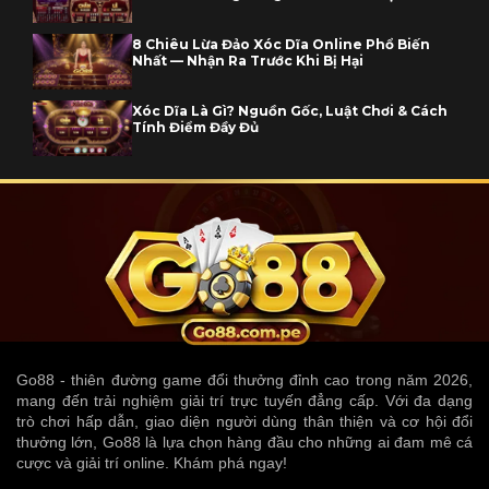
8 Chiêu Lừa Đảo Xóc Dĩa Online Phổ Biến
Nhất — Nhận Ra Trước Khi Bị Hại
Xóc Dĩa Là Gì? Nguồn Gốc, Luật Chơi & Cách
Tính Điểm Đầy Đủ
Go88 - thiên đường game đổi thưởng đỉnh cao trong năm 2026,
mang đến trải nghiệm giải trí trực tuyến đẳng cấp. Với đa dạng
trò chơi hấp dẫn, giao diện người dùng thân thiện và cơ hội đổi
thưởng lớn, Go88 là lựa chọn hàng đầu cho những ai đam mê cá
cược và giải trí online. Khám phá ngay!