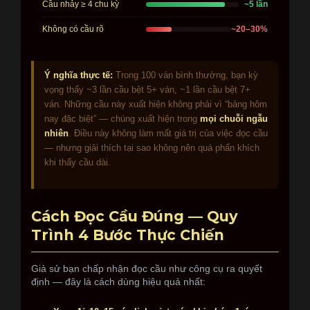
Cầu nhảy ≥ 4 chu kỳ
~5 lần
Không có cầu rõ
~20–30%
Ý nghĩa thực tế:
Trong 100 ván bình thường, bạn kỳ
vọng thấy ~3 lần cầu bệt 5+ ván, ~1 lần cầu bệt 7+
ván. Những cầu này xuất hiện không phải vì “bảng hôm
nay đặc biệt” — chúng xuất hiện trong
mọi chuỗi ngẫu
nhiên
. Điều này không làm mất giá trị của việc đọc cầu
— nhưng giải thích tại sao không nên quá phấn khích
khi thấy cầu dài.
Cách Đọc Cầu Đúng — Quy
Trình 4 Bước Thực Chiến
Giả sử bạn chấp nhận đọc cầu như công cụ ra quyết
định — đây là cách dùng hiệu quả nhất: