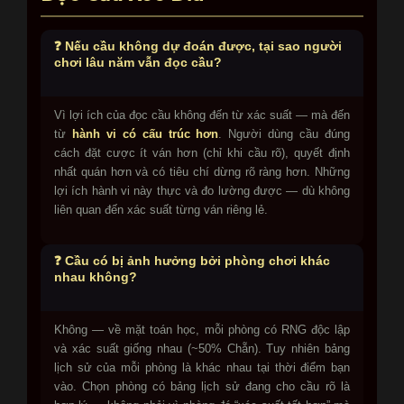
❓ Nếu cầu không dự đoán được, tại sao người
chơi lâu năm vẫn đọc cầu?
Vì lợi ích của đọc cầu không đến từ xác suất — mà đến
từ
hành vi có cấu trúc hơn
. Người dùng cầu đúng
cách đặt cược ít ván hơn (chỉ khi cầu rõ), quyết định
nhất quán hơn và có tiêu chí dừng rõ ràng hơn. Những
lợi ích hành vi này thực và đo lường được — dù không
liên quan đến xác suất từng ván riêng lẻ.
❓ Cầu có bị ảnh hưởng bởi phòng chơi khác
nhau không?
Không — về mặt toán học, mỗi phòng có RNG độc lập
và xác suất giống nhau (~50% Chẵn). Tuy nhiên bảng
lịch sử của mỗi phòng là khác nhau tại thời điểm bạn
vào. Chọn phòng có bảng lịch sử đang cho cầu rõ là