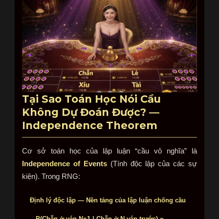
Tại Sao Toán Học Nói Cầu
Không Dự Đoán Được? —
Independence Theorem
Cơ sở toán học của lập luận “cầu vô nghĩa” là
Independence of Events
(Tính độc lập của các sự
kiện). Trong RNG:
Định lý độc lập — Nền tảng của lập luận chống cầu
P(Chẵn ở ván N+1 | Chẵn ở N ván trước) =