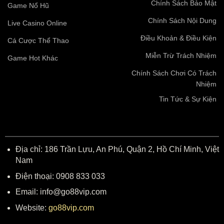
Chính Sách Bảo Mật
Game Nổ Hũ
Chính Sách Nội Dung
Live Casino Online
Điều Khoản & Điều Kiện
Cá Cược Thể Thao
Miễn Trừ Trách Nhiệm
Game Hot Khác
Chính Sách Chơi Có Trách
Nhiệm
Tin Tức & Sự Kiện
Địa chỉ: 186 Trần Lựu, An Phú, Quận 2, Hồ Chí Minh, Việt
Nam
Điện thoại: 0908 833 033
Email:
info@go88vip.com
Website:
go88vip.com