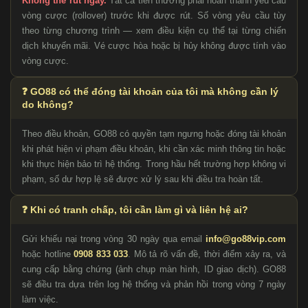
Không thể rút ngay.
Tất cả tiền thưởng phải hoàn thành yêu cầu
vòng cược (rollover) trước khi được rút. Số vòng yêu cầu tùy
theo từng chương trình — xem điều kiện cụ thể tại từng chiến
dịch khuyến mãi. Vé cược hòa hoặc bị hủy không được tính vào
vòng cược.
❓ GO88 có thể đóng tài khoản của tôi mà không cần lý
do không?
Theo điều khoản, GO88 có quyền tạm ngưng hoặc đóng tài khoản
khi phát hiện vi phạm điều khoản, khi cần xác minh thông tin hoặc
khi thực hiện bảo trì hệ thống. Trong hầu hết trường hợp không vi
phạm, số dư hợp lệ sẽ được xử lý sau khi điều tra hoàn tất.
❓ Khi có tranh chấp, tôi cần làm gì và liên hệ ai?
Gửi khiếu nại trong vòng 30 ngày qua email
info@go88vip.com
hoặc hotline
0908 833 033
. Mô tả rõ vấn đề, thời điểm xảy ra, và
cung cấp bằng chứng (ảnh chụp màn hình, ID giao dịch). GO88
sẽ điều tra dựa trên log hệ thống và phản hồi trong vòng 7 ngày
làm việc.