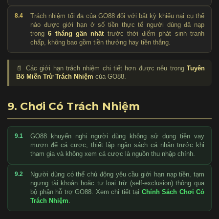
8.4
Trách nhiệm tối đa của GO88 đối với bất kỳ khiếu nại cụ thể
nào được giới hạn ở số tiền thực tế người dùng đã nạp
trong
6 tháng gần nhất
trước thời điểm phát sinh tranh
chấp, không bao gồm tiền thưởng hay tiền thắng.
📄 Các giới hạn trách nhiệm chi tiết hơn được nêu trong
Tuyên
Bố Miễn Trừ Trách Nhiệm
của GO88.
9. Chơi Có Trách Nhiệm
9.1
GO88 khuyến nghị người dùng không sử dụng tiền vay
mượn để cá cược, thiết lập ngân sách cá nhân trước khi
tham gia và không xem cá cược là nguồn thu nhập chính.
9.2
Người dùng có thể chủ động yêu cầu giới hạn nạp tiền, tạm
ngưng tài khoản hoặc tự loại trừ (self-exclusion) thông qua
bộ phận hỗ trợ GO88. Xem chi tiết tại
Chính Sách Chơi Có
Trách Nhiệm
.