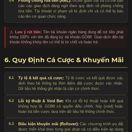
5.4
Phòng chống rửa tiền (AML):
GO88 giám sát và có thể báo
cáo các giao dịch đáng ngờ theo quy định về phòng chống
rửa tiền. Tài khoản vi phạm sẽ bị đình chỉ và có thể bị báo
cáo lên cơ quan chức năng.
⚠️
Lưu ý rút tiền:
Tên tài khoản ngân hàng dùng để rút tiền phải
khớp 100% với tên đã đăng ký tài khoản GO88. Giao dịch đến tài
khoản không khớp tên có thể bị từ chối và hoàn trả.
6. Quy Định Cá Cược & Khuyến Mãi
6.1
Tỷ lệ & kết quả cá cược:
Tỷ lệ cược và kết quả được xác
định theo hệ thống tại thời điểm đặt cược được xác nhận.
Dữ liệu hệ thống ghi nhận là căn cứ chính thức.
6.2
Lỗi kỹ thuật & Void Bet:
Khi có lỗi kỹ thuật hoặc kết quả
không hợp lệ, GO88 có quyền điều chỉnh, hủy (void) hoặc
hoàn trả tiền cược dựa trên dữ liệu hệ thống chính thức.
6.3
Điều kiện khuyến mãi (Rollover):
Các chương trình ưu đãi
được triển khai theo từng giai đoạn và có điều kiện áp dụng