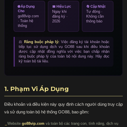
🌐 Áp Dụng
📅 Hiệu Lực
🔄 Cập Nhật
Cho
Ngay khi
Tự động ·
go88vip.com
đăng ký ·
Không cần
· Toàn hệ
2026
thông báo
thống
⚖️
Ràng buộc pháp lý:
Việc đăng ký tài khoản hoặc
tiếp tục sử dụng dịch vụ GO88 sau khi điều khoản
được cập nhật đồng nghĩa với việc bạn chấp nhận
ràng buộc pháp lý của toàn bộ nội dung này. Hãy đọc
kỹ toàn bộ tài liệu.
1. Phạm Vi Áp Dụng
Điều khoản và điều kiện này quy định cách người dùng truy cập
và sử dụng toàn bộ hệ thống GO88, bao gồm:
Website
go88vip.com
và toàn bộ các trang con, tính năng, dịch vụ
→