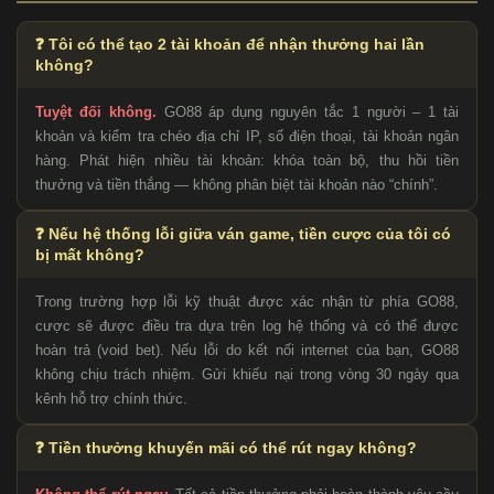
❓ Tôi có thể tạo 2 tài khoản để nhận thưởng hai lần
không?
Tuyệt đối không.
GO88 áp dụng nguyên tắc 1 người – 1 tài
khoản và kiểm tra chéo địa chỉ IP, số điện thoại, tài khoản ngân
hàng. Phát hiện nhiều tài khoản: khóa toàn bộ, thu hồi tiền
thưởng và tiền thắng — không phân biệt tài khoản nào “chính”.
❓ Nếu hệ thống lỗi giữa ván game, tiền cược của tôi có
bị mất không?
Trong trường hợp lỗi kỹ thuật được xác nhận từ phía GO88,
cược sẽ được điều tra dựa trên log hệ thống và có thể được
hoàn trả (void bet). Nếu lỗi do kết nối internet của bạn, GO88
không chịu trách nhiệm. Gửi khiếu nại trong vòng 30 ngày qua
kênh hỗ trợ chính thức.
❓ Tiền thưởng khuyến mãi có thể rút ngay không?