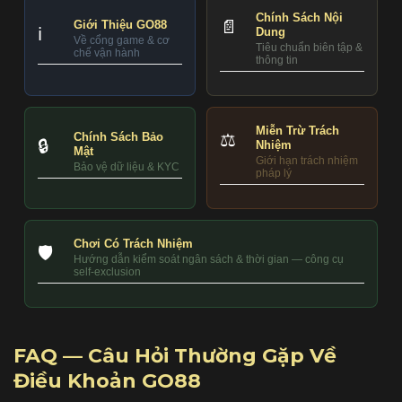
Chính Sách Nội
📄
Giới Thiệu GO88
ℹ️
Dung
Về cổng game & cơ
Tiêu chuẩn biên tập &
chế vận hành
thông tin
Miễn Trừ Trách
Chính Sách Bảo
⚖️
🔒
Nhiệm
Mật
Giới hạn trách nhiệm
Bảo vệ dữ liệu & KYC
pháp lý
Chơi Có Trách Nhiệm
🛡️
Hướng dẫn kiểm soát ngân sách & thời gian — công cụ
self-exclusion
FAQ — Câu Hỏi Thường Gặp Về
Điều Khoản GO88