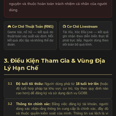
nguyện và thuộc hoàn toàn trách nhiệm cá nhân của người
dùng.
🎮 Cơ Chế Thuật Toán (RNG)
📺 Cơ Chế Livestream
Game bài, nổ hũ — kết quả do
Tài Xỉu, Xóc Đĩa Live — kết quả
thuật toán xác suất xác định. Mỗi
ghi nhận theo diễn biến thực tế
kết quả độc lập và không thể dự
phát trực tiếp. Người dùng theo
đoán.
dõi toàn bộ quá trình.
3. Điều Kiện Tham Gia & Vùng Địa
Lý Hạn Chế
3.1
Độ tuổi tối thiểu:
Người dùng phải từ
18 tuổi trở lên
(hoặc
độ tuổi hợp pháp tại khu vực cư trú, tùy theo quy định nào
cao hơn) để đăng ký và sử dụng dịch vụ GO88.
3.2
Thông tin chính xác:
Bằng việc đăng ký tài khoản, người
dùng xác nhận rằng thông tin cung cấp là chính xác, đầy đủ
và thuộc quyền kiểm soát của mình. Thông tin sai lệch là vi