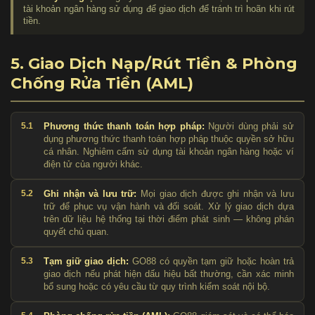
tài khoản ngân hàng sử dụng để giao dịch để tránh trì hoãn khi rút
tiền.
5. Giao Dịch Nạp/Rút Tiền & Phòng
Chống Rửa Tiền (AML)
5.1
Phương thức thanh toán hợp pháp:
Người dùng phải sử
dụng phương thức thanh toán hợp pháp thuộc quyền sở hữu
cá nhân. Nghiêm cấm sử dụng tài khoản ngân hàng hoặc ví
điện tử của người khác.
5.2
Ghi nhận và lưu trữ:
Mọi giao dịch được ghi nhận và lưu
trữ để phục vụ vận hành và đối soát. Xử lý giao dịch dựa
trên dữ liệu hệ thống tại thời điểm phát sinh — không phán
quyết chủ quan.
5.3
Tạm giữ giao dịch:
GO88 có quyền tạm giữ hoặc hoàn trả
giao dịch nếu phát hiện dấu hiệu bất thường, cần xác minh
bổ sung hoặc có yêu cầu từ quy trình kiểm soát nội bộ.