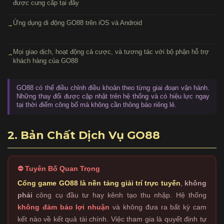
được cung cấp tại đây
Ứng dụng di động GO88 trên iOS và Android
→
Mọi giao dịch, hoạt động cá cược, và tương tác với bộ phận hỗ trợ
→
khách hàng của GO88
GO88 có thể điều chỉnh điều khoản theo từng giai đoạn vận hành.
Những thay đổi được cập nhật trên hệ thống và có hiệu lực ngay
tại thời điểm công bố mà không cần thông báo riêng lẻ.
2. Bản Chất Dịch Vụ GO88
⛔ Tuyên Bố Quan Trọng
Cổng game GO88
là nền tảng giải trí trực tuyến
,
không
phải
công cụ đầu tư hay kênh tạo thu nhập. Hệ thống
không đảm bảo lợi nhuận
và không đưa ra bất kỳ cam
kết nào về kết quả tài chính. Việc tham gia là quyết định tự