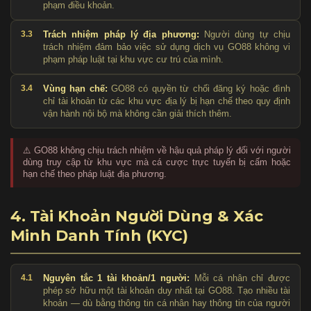
phạm điều khoản.
3.3
Trách nhiệm pháp lý địa phương:
Người dùng tự chịu
trách nhiệm đảm bảo việc sử dụng dịch vụ GO88 không vi
phạm pháp luật tại khu vực cư trú của mình.
3.4
Vùng hạn chế:
GO88 có quyền từ chối đăng ký hoặc đình
chỉ tài khoản từ các khu vực địa lý bị hạn chế theo quy định
vận hành nội bộ mà không cần giải thích thêm.
⚠️ GO88 không chịu trách nhiệm về hậu quả pháp lý đối với người
dùng truy cập từ khu vực mà cá cược trực tuyến bị cấm hoặc
hạn chế theo pháp luật địa phương.
4. Tài Khoản Người Dùng & Xác
Minh Danh Tính (KYC)
4.1
Nguyên tắc 1 tài khoản/1 người:
Mỗi cá nhân chỉ được
phép sở hữu một tài khoản duy nhất tại GO88. Tạo nhiều tài
khoản — dù bằng thông tin cá nhân hay thông tin của người