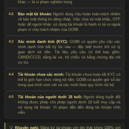
khác — là vi phạm nghiêm trọng.
4.2
Bảo mật tài khoản:
Người dùng chịu hoàn toàn trách nhiệm
về bảo mật thông tin đăng nhập. Việc chia sẻ mật khẩu, OTP
hoặc để người khác sử dụng tài khoản là hành vi rủi ro ngoài
phạm vi chịu trách nhiệm của GO88.
4.3
Xác minh danh tính (KYC):
GO88 có quyền yêu cầu xác
minh danh tính bất kỳ lúc nào — đặc biệt trước khi xử lý
giao dịch rút tiền. Tài liệu yêu cầu có thể bao gồm:
CMND/CCCD, bằng lái xe, hộ chiếu và bằng chứng địa chỉ
cư trú.
4.4
Tài khoản chưa xác minh:
Tài khoản chưa hoàn tất KYC có
thể bị giới hạn chức năng rút tiền. GO88 có quyền giữ số dư
trong quá trình xem xét và xác minh theo quy trình nội bộ.
4.5
Tài khoản của người dưới 18 tuổi:
Người dùng tuyệt đối
không được phép cho phép người dưới 18 tuổi truy cập và
sử dụng tài khoản. Vi phạm dẫn đến đóng tài khoản vĩnh
viễn.
💡
Khuyến nghị:
Đăng ký tài khoản với tên thật khớp 100% với