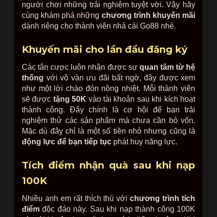
người chơi những trải nghiệm tuyệt vời. Vậy hãy
cùng khám phá những
chương trình khuyến mãi
dành riêng cho thành viên nhà cái Go88 nhé.
Khuyến mãi cho lần đầu đăng ký
Các tân cược luôn nhận được sự
quan tâm từ hệ
thống
với vô vàn ưu đãi bất ngờ, đây được xem
như một lời chào đón nồng nhiệt. Mỗi thành viên
sẽ được
tặng 50K
vào tài khoản sau khi kích hoạt
thành công. Đây chính là cơ hội để bạn trải
nghiệm thử các sản phẩm mà chưa cần bỏ vốn.
Mặc dù đây chỉ là một số tiền nhỏ nhưng cũng là
động lực để bạn tiếp tục
phát huy năng lực.
Tích điểm nhận quà sau khi nạp
100K
Nhiều anh em rất thích thú với
chương trình tích
điểm
độc đáo này. Sau khi nạp thành công 100K