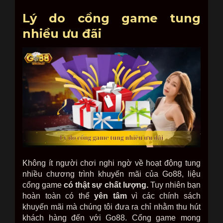
Lý do cổng game tung
nhiều ưu đãi
Không ít người chơi nghi ngờ về hoạt động tung
nhiều chương trình khuyến mãi của Go88, liệu
cổng game
có thật sự chất lượng.
Tuy nhiên bạn
hoàn toàn có thể
yên tâm
vì các chính sách
khuyến mãi mà chúng tôi đưa ra chỉ nhằm thu hút
khách hàng đến với Go88. Cổng game mong