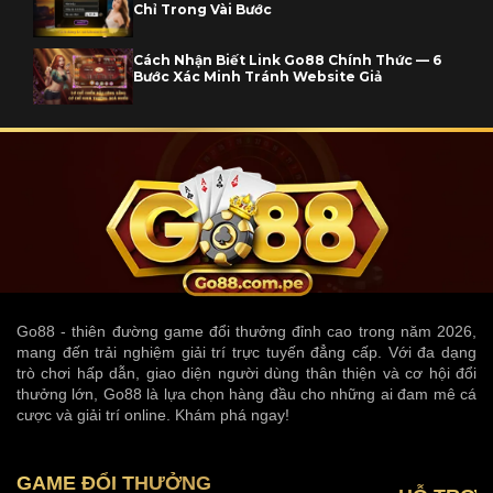
Chỉ Trong Vài Bước
Cách Nhận Biết Link Go88 Chính Thức — 6
Bước Xác Minh Tránh Website Giả
Go88 - thiên đường game đổi thưởng đỉnh cao trong năm 2026,
mang đến trải nghiệm giải trí trực tuyến đẳng cấp. Với đa dạng
trò chơi hấp dẫn, giao diện người dùng thân thiện và cơ hội đổi
thưởng lớn, Go88 là lựa chọn hàng đầu cho những ai đam mê cá
cược và giải trí online. Khám phá ngay!
GAME ĐỔI THƯỞNG