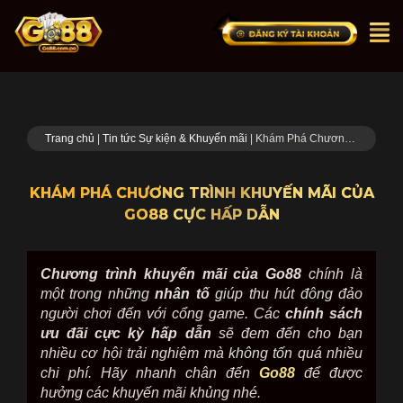
Bỏ
qua
nội
dung
Trang chủ
|
Tin tức Sự kiện & Khuyến mãi
|
Khám Phá Chương Trình Khuyến Mãi Của Go88 Cực Hấp Dẫn
KHÁM PHÁ CHƯƠNG TRÌNH KHUYẾN MÃI CỦA
GO88 CỰC HẤP DẪN
Chương trình khuyến mãi của Go88
chính là
một trong những
nhân tố
giúp thu hút đông đảo
người chơi đến với cổng game. Các
chính sách
ưu đãi cực kỳ hấp dẫn
sẽ đem đến cho bạn
nhiều cơ hội trải nghiệm mà không tốn quá nhiều
chi phí. Hãy nhanh chân đến
Go88
để được
hưởng các khuyến mãi khủng nhé.