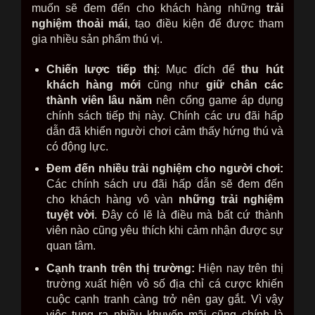
muốn sẽ đem đến cho khách hàng những
trải
nghiệm thoải mái
, tạo điều kiện để được tham
gia nhiều sản phẩm thú vị.
Chiến lược tiếp thị
: Mục đích để
thu hút
khách hàng mới
cũng như
giữ chân các
thành viên lâu năm
nên cổng game áp dụng
chính sách tiếp thị này. Chính các ưu đãi hấp
dẫn đã khiến người chơi cảm thấy hứng thú và
có động lực.
Đem đến nhiều trải nghiệm cho người chơi:
Các chính sách ưu đãi hấp dẫn sẽ đem đến
cho khách hàng vô vàn
những trải nghiệm
tuyệt vời
. Đây có lẽ là điều mà bất cứ thành
viên nào cũng yêu thích khi cảm nhận được sự
quan tâm.
Cạnh tranh trên thị trường:
Hiện nay trên thị
trường xuất hiện vô số địa chỉ cá cược khiến
cuộc cạnh tranh càng trở nên gay gắt. Vì vậy
việc tung ra nhiều khuyến mãi cũng chính là