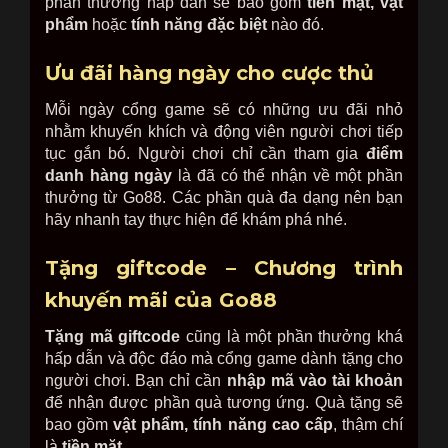
phần thưởng hấp dẫn sẽ bao gồm
tiền mặt, vật
phẩm
hoặc
tính năng đặc biệt
nào đó.
Ưu đãi hàng ngày cho cược thủ
Mỗi ngày cổng game sẽ có những ưu đãi nhỏ
nhằm khuyến khích và động viên người chơi tiếp
tục gắn bó. Người chơi chỉ cần tham gia
điểm
danh hàng ngày
là đã có thể nhận về một phần
thưởng từ Go88. Các phần quà đa dạng nên bạn
hãy nhanh tay thực hiện để khám phá nhé.
Tặng giftcode – Chương trình
khuyến mãi của Go88
Tặng mã giftcode
cũng là một phần thưởng khá
hấp dẫn và độc đáo mà cổng game dành tặng cho
người chơi. Bạn chỉ cần
nhập mã vào tài khoản
để nhận được phần quà tương ứng. Quà tặng sẽ
bao gồm
vật phẩm, tính năng cao cấp
, thậm chí
là
tiền mặt
.