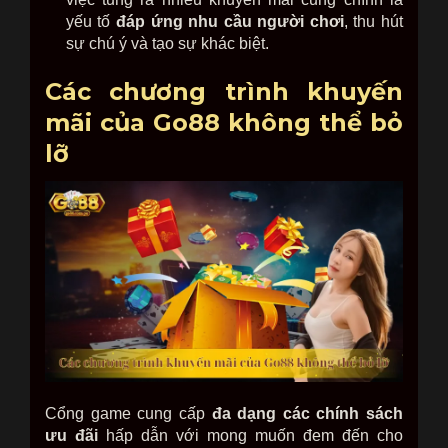
yếu tố
đáp ứng nhu cầu người chơi
, thu hút
sự chú ý và tạo sự khác biệt.
Các chương trình khuyến
mãi của Go88 không thể bỏ
lỡ
Cổng game cung cấp
đa dạng các chính sách
ưu đãi
hấp dẫn với mong muốn đem đến cho