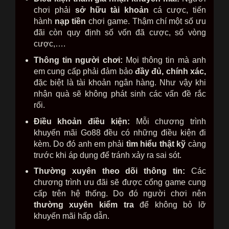
chơi phải
sở hữu tài khoản
cá cược, tiến
hành
nạp tiền
chơi game. Thậm chí một số ưu
đãi còn quy định số vốn đã cược, số vòng
cược,….
Thông tin người chơi:
Mọi thông tin mà anh
em cung cấp phải đảm bảo
đầy đủ, chính xác,
đặc biệt là tài khoản ngân hàng. Như vậy khi
nhận quà sẽ không phát sinh các vấn đề rắc
rối.
Điều khoản điều kiện:
Mỗi chương trình
khuyến mãi Go88 đều có những điều kiện đi
kèm. Do đó anh em phải
tìm hiểu thật kỹ
càng
trước khi áp dụng để tránh xảy ra sai sót.
Thường xuyên theo dõi thông tin:
Các
chương trình ưu đãi sẽ được cổng game cung
cấp trên hệ thống. Do đó người chơi nên
thường xuyên kiểm tra
để không bỏ lỡ
khuyến mãi hấp dẫn.