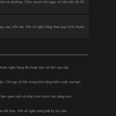
droid và desktop. Chơi mượt mà ngay cả trên kết nối 4G
ngay sau mỗi ván. Rút về ngân hàng theo quy trình nhanh
hoản ngân hàng để thuận tiện rút tiền sau này.
ận. Chỉ nạp số tiền trong khả năng kiểm soát của bạn.
àm quen luật và nhịp chơi trước khi nâng mức.
n kết thúc. Rút về ngân hàng bất kỳ lúc nào.