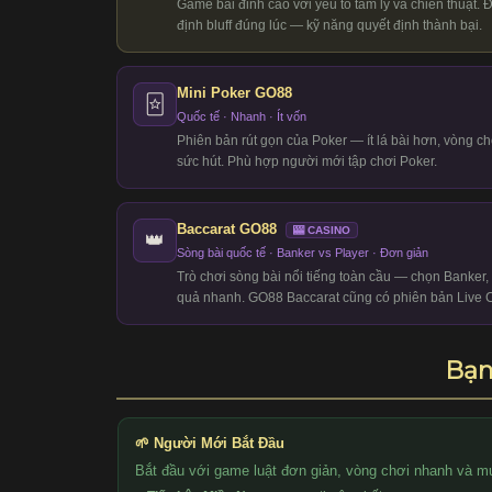
Game bài đỉnh cao với yếu tố tâm lý và chiến thuật. 
định bluff đúng lúc — kỹ năng quyết định thành bại.
Mini Poker GO88
🃟
Quốc tế · Nhanh · Ít vốn
Phiên bản rút gọn của Poker — ít lá bài hơn, vòng 
sức hút. Phù hợp người mới tập chơi Poker.
Baccarat GO88
🎰 CASINO
👑
Sòng bài quốc tế · Banker vs Player · Đơn giản
Trò chơi sòng bài nổi tiếng toàn cầu — chọn Banker, 
quả nhanh. GO88 Baccarat cũng có phiên bản Live Ca
Bạn
🌱 Người Mới Bắt Đầu
Bắt đầu với game luật đơn giản, vòng chơi nhanh và 