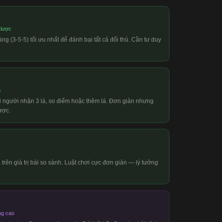
 lược
ng (3-5-5) tối ưu nhất để đánh bại tất cả đối thủ. Cần tư duy
h
 người nhận 3 lá, so điểm hoặc thêm lá. Đơn giản nhưng
ược.
rên giá trị bài so sánh. Luật chơi cực đơn giản — lý tưởng
ng cao