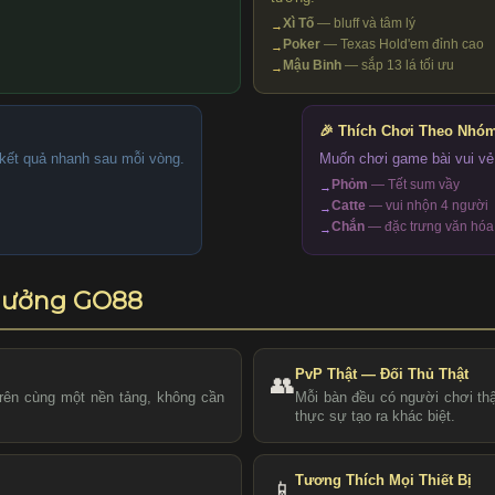
Xì Tố
— bluff và tâm lý
→
Poker
— Texas Hold'em đỉnh cao
→
Mậu Binh
— sắp 13 lá tối ưu
→
🎉 Thích Chơi Theo Nhó
kết quả nhanh sau mỗi vòng.
Muốn chơi game bài vui vẻ,
Phỏm
— Tết sum vầy
→
Catte
— vui nhộn 4 người
→
Chắn
— đặc trưng văn hóa
→
Thưởng GO88
PvP Thật — Đối Thủ Thật
👥
rên cùng một nền tảng, không cần
Mỗi bàn đều có người chơi thậ
thực sự tạo ra khác biệt.
Tương Thích Mọi Thiết Bị
📱