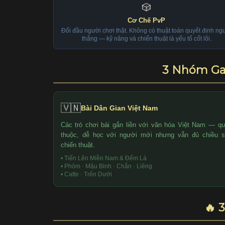
🎲
Cơ Chế PvP
Đối đầu người chơi thật. Không có thuật toán quyết định ng
thắng — kỹ năng và chiến thuật là yếu tố cốt lõi.
3 Nhóm Ga
🇻🇳
Bài Dân Gian Việt Nam
Các trò chơi bài gắn liền với văn hóa Việt Nam — q
thuộc, dễ học với người mới nhưng vẫn đủ chiều s
chiến thuật.
• Tiến Lên Miền Nam & Đếm Lá
• Phỏm · Mậu Binh · Chắn · Liêng
• Catte · Trên Dưới
🔥 