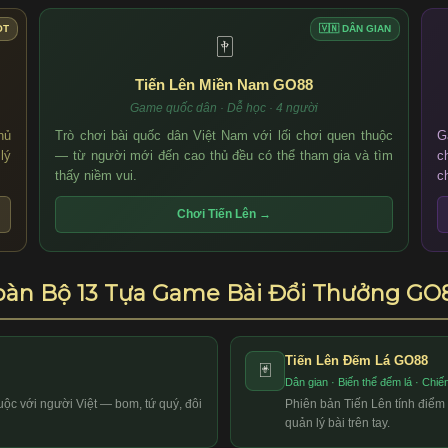
OT
🇻🇳 DÂN GIAN
🀄
Tiến Lên Miền Nam GO88
Game quốc dân · Dễ học · 4 người
hủ
Trò chơi bài quốc dân Việt Nam với lối chơi quen thuộc
G
lý
— từ người mới đến cao thủ đều có thể tham gia và tìm
c
thấy niềm vui.
c
Chơi Tiến Lên →
oàn Bộ 13 Tựa Game Bài Đổi Thưởng GO
Tiến Lên Đếm Lá GO88
🃏
Dân gian · Biến thể đếm lá · Chiế
uộc với người Việt — bom, tứ quý, đôi
Phiên bản Tiến Lên tính điểm 
quản lý bài trên tay.