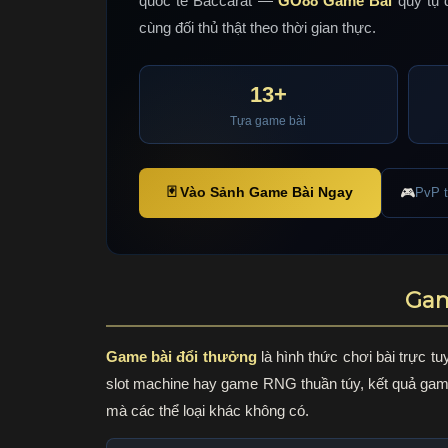
quốc tế Baccarat —
GO88 Game Bài
quy tụ 
cùng đối thủ thật theo thời gian thực.
13+
Tựa game bài
🃏 Vào Sảnh Game Bài Ngay
🎮
PvP t
Gam
Game bài đổi thưởng
là hình thức chơi bài trực t
slot machine hay game RNG thuần túy, kết quả game
mà các thể loại khác không có.